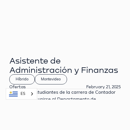
Asistente de
Administración y Finanzas
Híbrido
Montevideo
Ofertas
February 21, 2025
Buscamos estudiantes de la carrera de Contador
ES
Público para unirse al Departamento de
Administración y Finanzas.
Requisitos excluyentes: